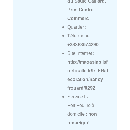
du Saule Gaillard,
Près Centre
Commerc
Quartier :
Téléphone :
+33383674290
Site internet :
http://magasins.laf
oirfouille.fr/fr_FR/d
ecoration/nancy-
frouard/0292
Service La
Foir'Fouille à
domicile :
non
renseigné