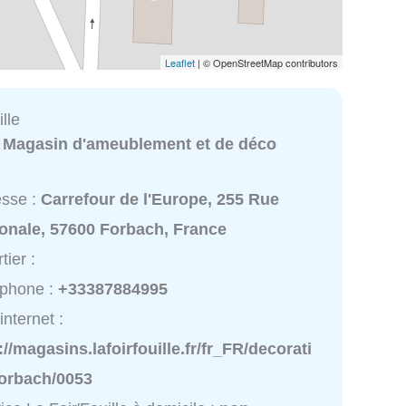
Leaflet
| © OpenStreetMap contributors
lle
:
Magasin d'ameublement et de déco
esse :
Carrefour de l'Europe, 255 Rue
ionale, 57600 Forbach, France
tier :
éphone :
+33387884995
internet :
://magasins.lafoirfouille.fr/fr_FR/decorati
forbach/0053