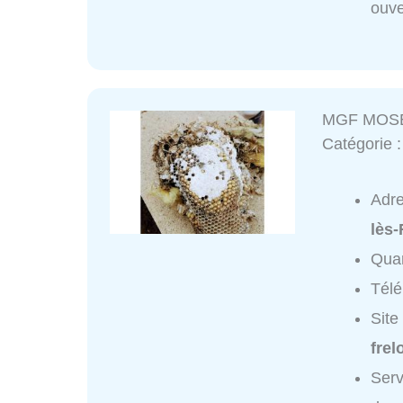
ouve
MGF MOS
Catégorie 
Adr
lès
Quar
Tél
Site
frel
Ser