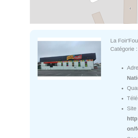
La Foir'Foui
Catégorie 
Adr
Nat
Quar
Tél
Site 
http
on/