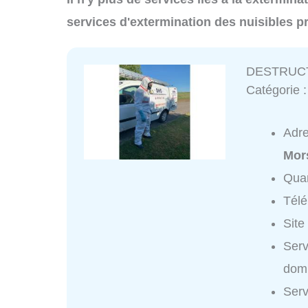
services d'extermination des nuisibles p
DESTRUCT
Catégorie 
Adr
Mor
Quar
Tél
Site
Ser
domi
Ser