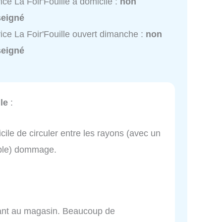
ice La Foir'Fouille à domicile :
non
seigné
ice La Foir'Fouille ouvert dimanche :
non
seigné
le
:
cile de circuler entre les rayons (avec un
ible) dommage.
llant au magasin. Beaucoup de