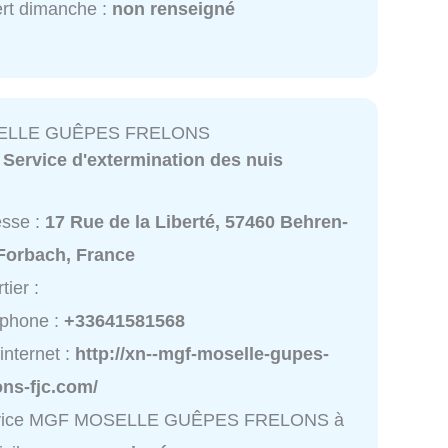
rt dimanche :
non renseigné
ELLE GUÊPES FRELONS
:
Service d'extermination des nuis
esse :
17 Rue de la Liberté, 57460 Behren-
-Forbach, France
tier :
éphone :
+33641581568
 internet :
http://xn--mgf-moselle-gupes-
ons-fjc.com/
vice MGF MOSELLE GUÊPES FRELONS à