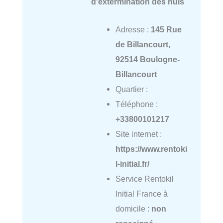
d'extermination des nuis
Adresse :
145 Rue
de Billancourt,
92514 Boulogne-
Billancourt
Quartier :
Téléphone :
+33800101217
Site internet :
https://www.rentoki
l-initial.fr/
Service Rentokil
Initial France à
domicile :
non