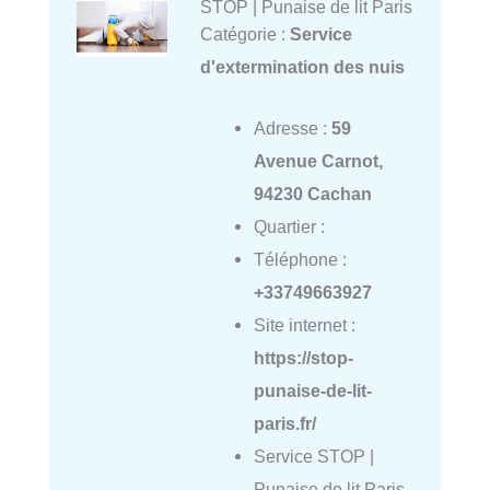
STOP | Punaise de lit Paris
Catégorie :
Service
d'extermination des nuis
Adresse :
59
Avenue Carnot,
94230 Cachan
Quartier :
Téléphone :
+33749663927
Site internet :
https://stop-
punaise-de-lit-
paris.fr/
Service STOP |
Punaise de lit Paris