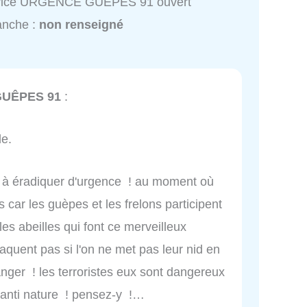
vice URGENCE GUÊPES 91 ouvert
anche :
non renseigné
UÊPES 91
:
de.
t à éradiquer d'urgence ! au moment où
es car les guèpes et les frelons participent
 les abeilles qui font ce merveilleux
ttaquent pas si l'on ne met pas leur nid en
anger ! les terroristes eux sont dangereux
e anti nature ! pensez-y !…