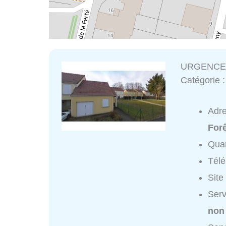
URGENCE
Catégorie 
Adr
For
Quar
Tél
Site
Ser
non