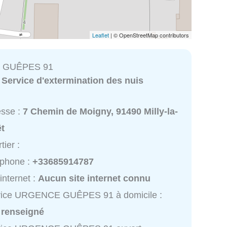
Leaflet
| © OpenStreetMap contributors
 GUÊPES 91
:
Service d'extermination des nuis
esse :
7 Chemin de Moigny, 91490 Milly-la-
êt
tier :
éphone :
+33685914787
 internet :
Aucun site internet connu
vice URGENCE GUÊPES 91 à domicile :
 renseigné