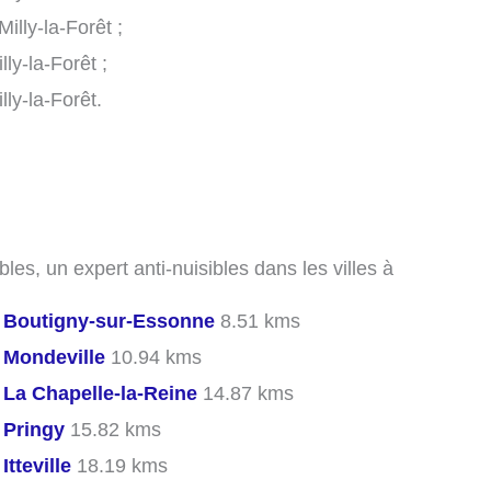
lly-la-Forêt ;
ly-la-Forêt ;
ly-la-Forêt.
les, un expert anti-nuisibles dans les villes à
s
Boutigny-sur-Essonne
8.51 kms
s
Mondeville
10.94 kms
s
La Chapelle-la-Reine
14.87 kms
s
Pringy
15.82 kms
s
Itteville
18.19 kms