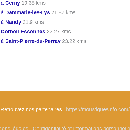
s à
Cerny
19.38 kms
s à
Dammarie-les-Lys
21.87 kms
s à
Nandy
21.9 kms
s
Corbeil-Essonnes
22.27 kms
s à
Saint-Pierre-du-Perray
23.22 kms
Retrouvez nos partenaires :
https://moustiquesinfo.com/
ions légales
-
Confidentialité et Informations personnell