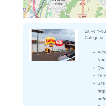
La Foir'Foui
Catégorie 
Adr
Nan
Quar
Tél
Site 
http
on/