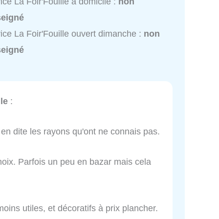
ice La Foir'Fouille à domicile :
non
seigné
ice La Foir'Fouille ouvert dimanche :
non
seigné
le
:
s en dite les rayons qu'ont ne connais pas.
ix. Parfois un peu en bazar mais cela
oins utiles, et décoratifs à prix plancher.