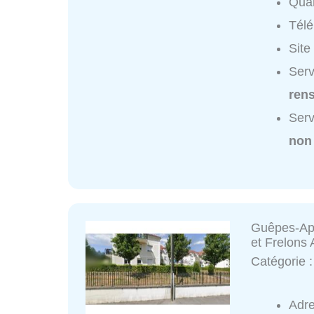
Quar
Tél
Site
Ser
ren
Ser
non
Guêpes-Ape
et Frelons 
Catégorie 
Adr