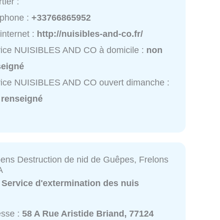
tier :
éphone :
+33766865952
 internet :
http://nuisibles-and-co.fr/
vice NUISIBLES AND CO à domicile :
non
seigné
vice NUISIBLES AND CO ouvert dimanche :
 renseigné
ns Destruction de nid de Guêpes, Frelons
A
:
Service d'extermination des nuis
esse :
58 A Rue Aristide Briand, 77124