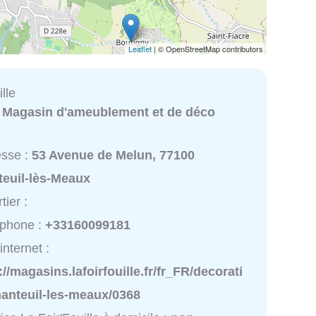
Leaflet
| © OpenStreetMap contributors
lle
:
Magasin d'ameublement et de déco
esse :
53 Avenue de Melun, 77100
teuil-lès-Meaux
tier :
éphone :
+33160099181
internet :
://magasins.lafoirfouille.fr/fr_FR/decorati
nanteuil-les-meaux/0368