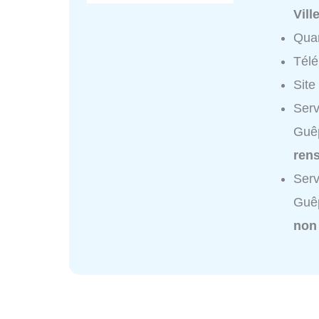
Vill
Quar
Tél
Site
Serv
Guêp
ren
Serv
Guêp
non