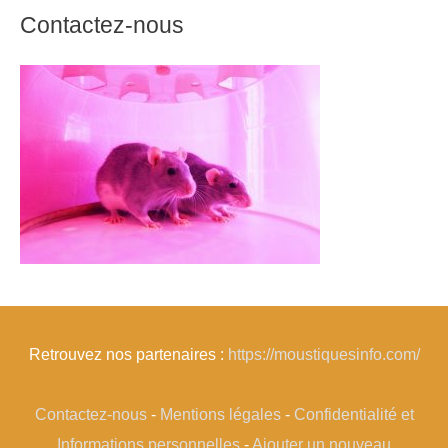
Contactez-nous
Retrouvez nos partenaires :
https://moustiquesinfo.com/
Contactez-nous
-
Mentions légales
-
Confidentialité et
Informations personnelles
-
Ajouter un nouveau