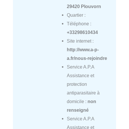
29420 Plouvorn
Quartier :
Téléphone :
+33298610434
Site internet :
http://www.a-p-
a.fr/nous-rejoindre
Service A.P.A
Assistance et
protection
antiparasitaire à
domicile :
non
renseigné
Service A.P.A
Assistance et