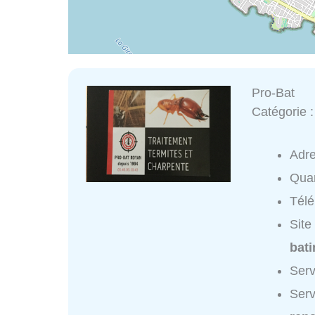
Pro-Bat
Catégorie 
Adr
Quar
Tél
Site
bat
Serv
Serv