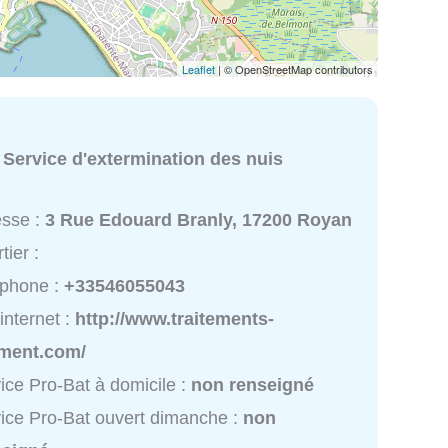
Leaflet
| © OpenStreetMap contributors
:
Service d'extermination des nuis
esse :
3 Rue Edouard Branly, 17200 Royan
tier :
éphone :
+33546055043
 internet :
http://www.traitements-
iment.com/
ice Pro-Bat à domicile :
non renseigné
ice Pro-Bat ouvert dimanche :
non