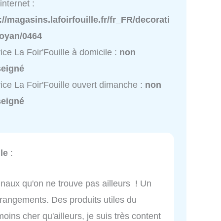
internet :
://magasins.lafoirfouille.fr/fr_FR/decorati
royan/0464
ice La Foir'Fouille à domicile :
non
seigné
ice La Foir'Fouille ouvert dimanche :
non
seigné
le
:
inaux qu'on ne trouve pas ailleurs ! Un
rangements. Des produits utiles du
oins cher qu'ailleurs, je suis très content