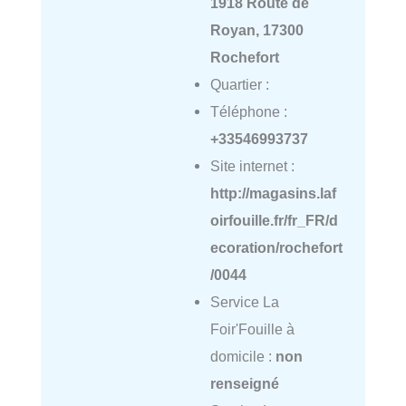
1918 Route de
Royan, 17300
Rochefort
Quartier :
Téléphone :
+33546993737
Site internet :
http://magasins.laf
oirfouille.fr/fr_FR/d
ecoration/rochefort
/0044
Service La
Foir'Fouille à
domicile :
non
renseigné