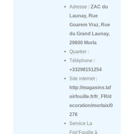
Adresse :
ZAC du
Launay, Rue
Goarem Vraz, Rue
du Grand Launay,
29600 Morla
Quartier :
Téléphone :
+33298151254
Site internet :
http://magasins.laf
oirfouille.fr/fr_FR/d
ecoration/morlaix/0
276
Service La
Foir'Fouille à