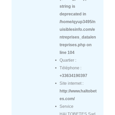
string is
deprecated in
/home/qyup3495/n
uisiblesinfo.com/e
ntreprises_data/en
treprises.php
on
line
104
Quartier :
Téléphone :
+33634190397
Site internet :
http://www.haltobet
es.com/
Service
HALTOBETES Sarl