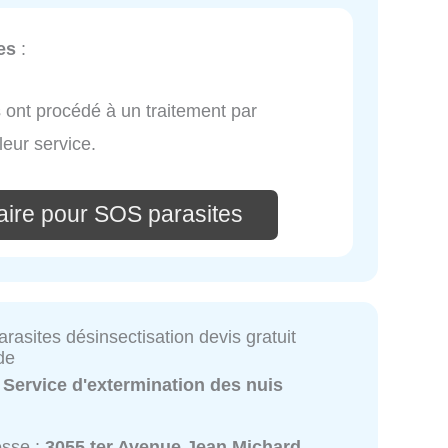
es
:
Ils ont procédé à un traitement par
 leur service.
ire pour SOS parasites
rasites désinsectisation devis gratuit
de
:
Service d'extermination des nuis
esse :
3055 ter Avenue Jean Michard