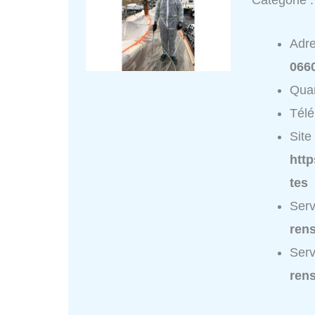
Catégorie 
Adr
066
Quar
Tél
Site 
http
tes
Serv
ren
Serv
ren