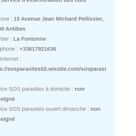
:
Service d'extermination des nuis
esse :
15 Avenue Jean Michard Pellissier,
00 Antibes
tier :
La Fontonne
éphone :
+33617921636
internet :
s://sosparasites02.wixsite.com/sosparasi
ice SOS parasites à domicile :
non
seigné
ice SOS parasites ouvert dimanche :
non
seigné