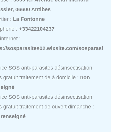
issier, 06600 Antibes
tier :
La Fontonne
éphone :
+33422104237
internet :
s://sosparasites02.wixsite.com/sosparasi
ice SOS anti-parasites désinsectisation
s gratuit traitement de à domicile :
non
seigné
ice SOS anti-parasites désinsectisation
s gratuit traitement de ouvert dimanche :
 renseigné