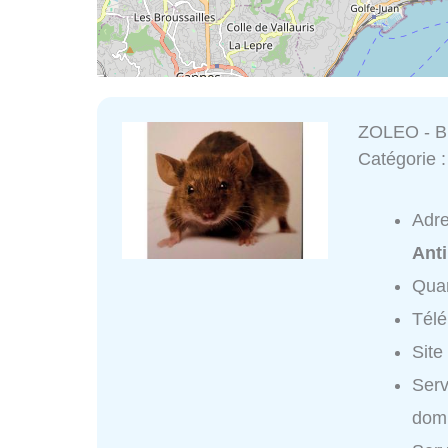
ZOLEO - Bi
Catégorie 
Adr
Ant
Quar
Tél
Site
Serv
domi