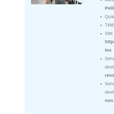
Pell
Quar
Tél
Site 
http
tes
Serv
devi
ren
Serv
devi
non