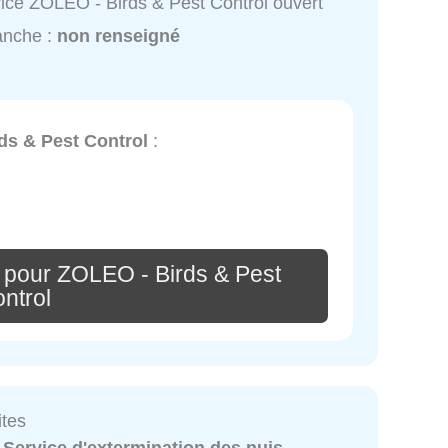
ice ZOLEO - Birds & Pest Control ouvert
anche :
non renseigné
ds & Pest Control
:
 pour ZOLEO - Birds & Pest
ntrol
tes