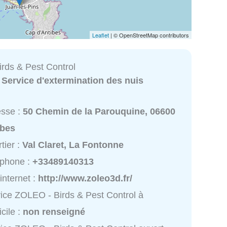
Leaflet
| © OpenStreetMap contributors
rds & Pest Control
:
Service d'extermination des nuis
esse :
50 Chemin de la Parouquine, 06600
ibes
tier :
Val Claret, La Fontonne
éphone :
+33489140313
 internet :
http://www.zoleo3d.fr/
ice ZOLEO - Birds & Pest Control à
cile :
non renseigné