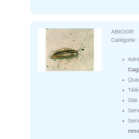
ABIOXIR
Catégorie 
Adr
Cag
Quar
Tél
Site
Serv
Serv
ren