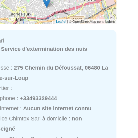
Leaflet
| © OpenStreetMap contributors
rl
:
Service d'extermination des nuis
esse :
275 Chemin du Défoussat, 06480 La
le-sur-Loup
tier :
éphone :
+33493329444
 internet :
Aucun site internet connu
ice Chimtox Sarl à domicile :
non
seigné