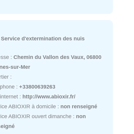
:
Service d'extermination des nuis
esse :
Chemin du Vallon des Vaux, 06800
nes-sur-Mer
tier :
éphone :
+33800639263
 internet :
http://www.abioxir.fr/
ice ABIOXIR à domicile :
non renseigné
ice ABIOXIR ouvert dimanche :
non
seigné