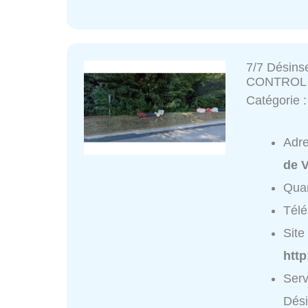
7/7 Désins
CONTROL
Catégorie 
Adr
de 
Quar
Tél
Site 
http
Serv
Dés