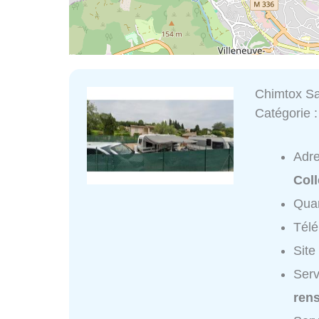
Chimtox Sa
Catégorie 
Adr
Col
Quar
Tél
Site
Serv
ren