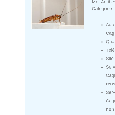
Mer Antibe
Catégorie 
Adr
Cag
Quar
Tél
Site
Serv
Cagn
ren
Serv
Cagn
non