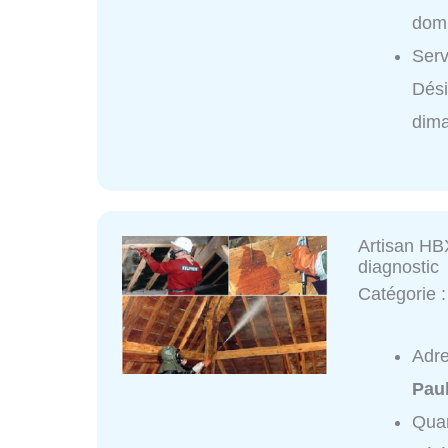
domi
Serv
Dés
dim
Artisan HBX
diagnostic
Catégorie 
Adr
Pau
Quar