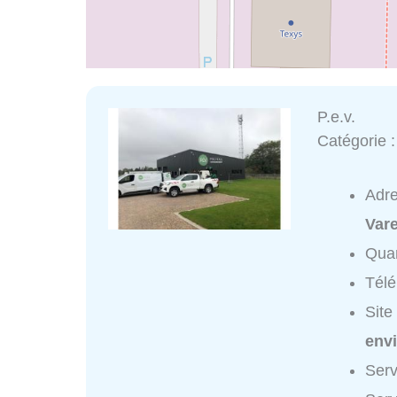
P.e.v.
Catégorie 
Adr
Var
Quar
Tél
Site
env
Serv