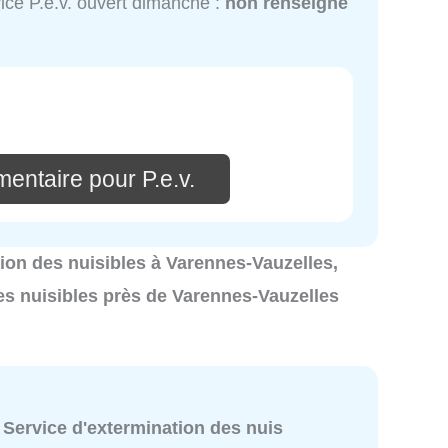
ice P.e.v. ouvert dimanche :
non renseigné
entaire pour P.e.v.
ation des nuisibles à Varennes-Vauzelles,
es nuisibles près de Varennes-Vauzelles
:
Service d'extermination des nuis