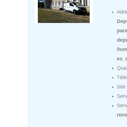
Adre
Dep
para
dep
/ho
es_
Quar
Tél
Site
Serv
Serv
ren