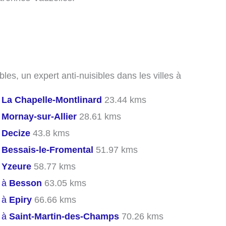
les, un expert anti-nuisibles dans les villes à
s
La Chapelle-Montlinard
23.44 kms
s
Mornay-sur-Allier
28.61 kms
s
Decize
43.8 kms
s
Bessais-le-Fromental
51.97 kms
s
Yzeure
58.77 kms
s à
Besson
63.05 kms
s à
Epiry
66.66 kms
s à
Saint-Martin-des-Champs
70.26 kms