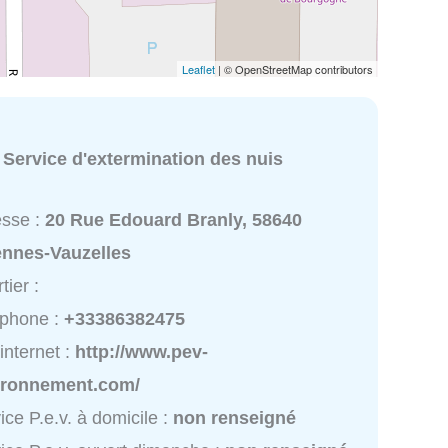
Leaflet
| © OpenStreetMap contributors
:
Service d'extermination des nuis
esse :
20 Rue Edouard Branly, 58640
ennes-Vauzelles
tier :
éphone :
+33386382475
 internet :
http://www.pev-
ironnement.com/
ice P.e.v. à domicile :
non renseigné