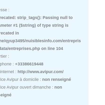
sse :
recated
: strip_tags(): Passing null to
meter #1 ($string) of type string is
recated in
me/qyup3495/nuisiblesinfo.com/entrepris
data/entreprises.php
on line
104
tier :
éphone :
+33386619448
 internet :
http://www.avipur.com/
ice Avipur à domicile :
non renseigné
ice Avipur ouvert dimanche :
non
seigné