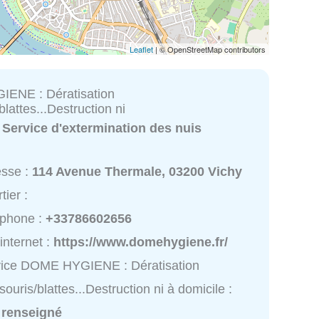
Leaflet
| © OpenStreetMap contributors
ENE : Dératisation
blattes...Destruction ni
:
Service d'extermination des nuis
esse :
114 Avenue Thermale, 03200 Vichy
tier :
éphone :
+33786602656
 internet :
https://www.domehygiene.fr/
vice DOME HYGIENE : Dératisation
/souris/blattes...Destruction ni à domicile :
 renseigné