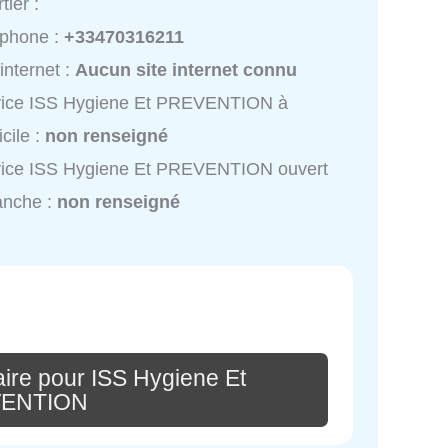
tier :
éphone :
+33470316211
 internet :
Aucun site internet connu
vice ISS Hygiene Et PREVENTION à
cile :
non renseigné
vice ISS Hygiene Et PREVENTION ouvert
anche :
non renseigné
ire pour ISS Hygiene Et
ENTION