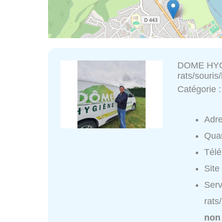
DOME HYGI
rats/souris/
Catégorie 
Adr
Quar
Tél
Site
Ser
rats
non