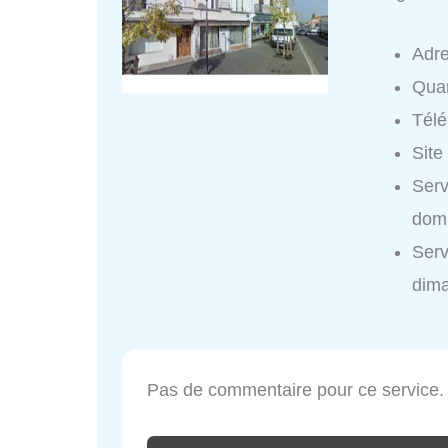
Adr
Quar
Tél
Site
Serv
domi
Serv
dim
Pas de commentaire pour ce service.