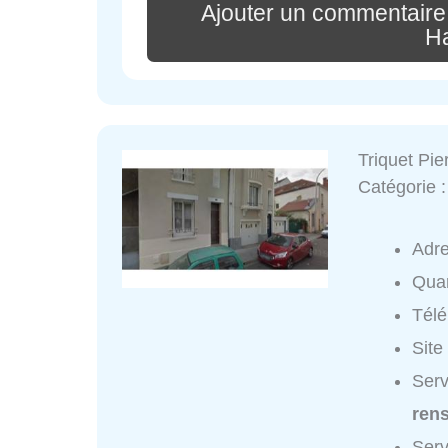
Ajouter un commentaire
Ha
Triquet Pie
Catégorie 
Adr
Quar
Tél
Site
Serv
ren
Serv