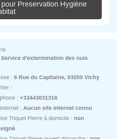
 pour Preservation Hygiène
bitat
rre
:
Service d'extermination des nuis
esse :
6 Rue du Capitaine, 03200 Vichy
tier :
éphone :
+33443031316
 internet :
Aucun site internet connu
ice Triquet Pierre à domicile :
non
seigné
ice Triquet Pierre ouvert dimanche :
non