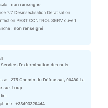
cile :
non renseigné
ice 7/7 Désinsectisation Dératisation
infection PEST CONTROL SERV ouvert
anche :
non renseigné
rl
:
Service d'extermination des nuis
esse :
275 Chemin du Défoussat, 06480 La
le-sur-Loup
tier :
éphone :
+33493329444