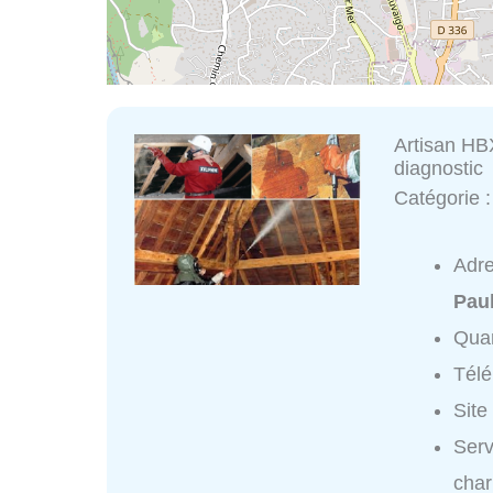
Artisan HBX
diagnostic
Catégorie 
Adr
Pau
Quar
Tél
Site
Serv
char