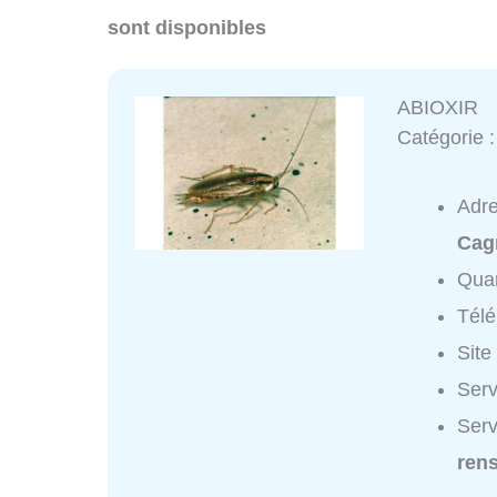
sont disponibles
ABIOXIR
Catégorie 
Adr
Cag
Quar
Tél
Site
Serv
Serv
ren