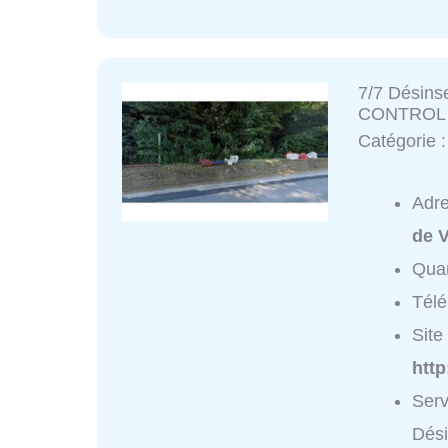
7/7 Désins
CONTROL
Catégorie 
Adr
de 
Quar
Tél
Site 
http
Serv
Dés