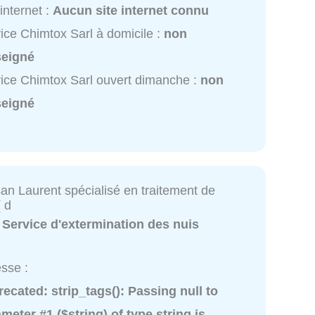
 internet :
Aucun site internet connu
ice Chimtox Sarl à domicile :
non
seigné
ice Chimtox Sarl ouvert dimanche :
non
seigné
san Laurent spécialisé en traitement de
( d
:
Service d'extermination des nuis
sse :
recated
: strip_tags(): Passing null to
meter #1 ($string) of type string is