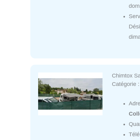
domi
Serv
Dés
dim
Chimtox Sa
Catégorie 
Adr
Col
Quar
Tél