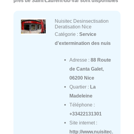
près de Saint-Laurent-du-Var sont disponibles
Nuisitec Desinsectisation
Deratisation Nice
Catégorie :
Service
d'extermination des nuis
Adresse :
88 Route
de Canta Galet,
06200 Nice
Quartier :
La
Madeleine
Téléphone :
+33422131301
Site internet :
http://www.nuisitec.