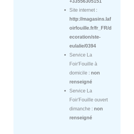
+33556305151
Site internet :
http://magasins.laf
oirfouille.fr/fr_FR/d
ecoration/ste-
eulalie/0394
Service La
Foir'Fouille à
domicile :
non
renseigné
Service La
Foir'Fouille ouvert
dimanche :
non
renseigné