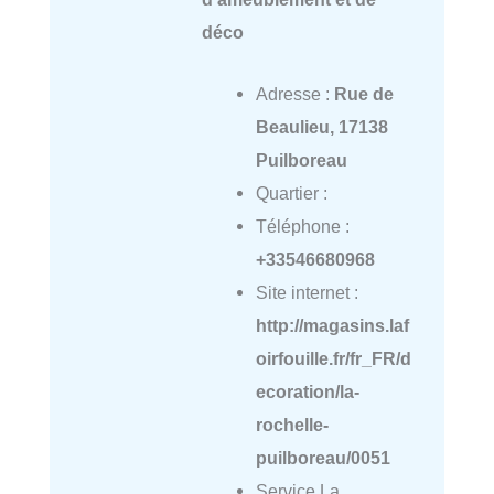
déco
Adresse :
Rue de
Beaulieu, 17138
Puilboreau
Quartier :
Téléphone :
+33546680968
Site internet :
http://magasins.laf
oirfouille.fr/fr_FR/d
ecoration/la-
rochelle-
puilboreau/0051
Service La