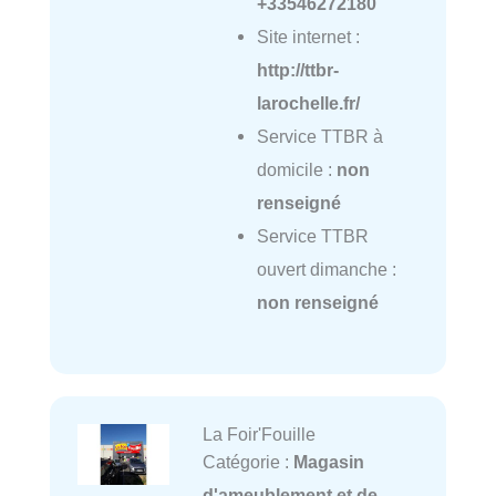
+33546272180
Site internet :
http://ttbr-
larochelle.fr/
Service TTBR à
domicile :
non
renseigné
Service TTBR
ouvert dimanche :
non renseigné
La Foir'Fouille
Catégorie :
Magasin
d'ameublement et de