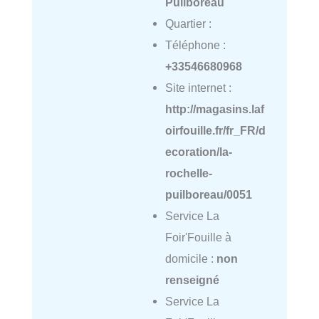
Puilboreau
Quartier :
Téléphone :
+33546680968
Site internet :
http://magasins.laf
oirfouille.fr/fr_FR/d
ecoration/la-
rochelle-
puilboreau/0051
Service La
Foir'Fouille à
domicile :
non
renseigné
Service La